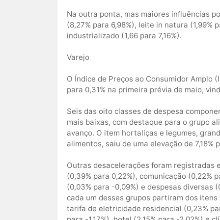
Na outra ponta, mas maiores influências po
(8,27% para 6,98%), leite in natura (1,99% p
industrializado (1,66 para 7,16%).
Varejo
O Índice de Preços ao Consumidor Amplo (I
para 0,31% na primeira prévia de maio, vi
Seis das oito classes de despesa compone
mais baixas, com destaque para o grupo a
avanço. O item hortaliças e legumes, gran
alimentos, saiu de uma elevação de 7,18% p
Outras desacelerações foram registradas 
(0,39% para 0,22%), comunicação (0,22% pa
(0,03% para -0,09%) e despesas diversas (0
cada um desses grupos partiram dos itens 
tarifa de eletricidade residencial (0,23% pa
para -1,17%), hotel (2,15% para -2,02%) e cl