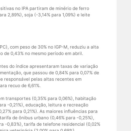
sitivas no IPA partiram de minério de ferro
ara 2,89%), soja (-3,14% para 1,09%) e leite
PC), com peso de 30% no IGP-M, reduziu a alta
ndo de 0,43% no mesmo período em abril.
ntes do índice apresentaram taxas de variação
limentação, que passou de 0,84% para 0,07% de
de responsável pelas altas recentes em
ara recuo de 6,61%.
em transportes (0,35% para 0,06%), habitação
ra -0,21%), educação, leitura e recreação
,27% para 0,21%). As maiores influências para
tarifa de ônibus urbano (0,46% para -0,25%),
ra -0,83%), tarifa de telefone residencial (0,02%
ínica veterinária (2,00% para 0,69%),