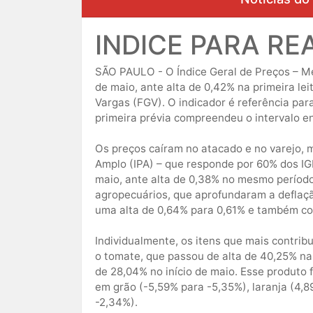
INDICE PARA RE
SÃO PAULO - O Índice Geral de Preços – Me
de maio, ante alta de 0,42% na primeira lei
Vargas (FGV). O indicador é referência par
primeira prévia compreendeu o intervalo ent
Os preços caíram no atacado e no varejo, 
Amplo (IPA) – que responde por 60% dos IG
maio, ante alta de 0,38% no mesmo período
agropecuários, que aprofundaram a deflação
uma alta de 0,64% para 0,61% e também con
Individualmente, os itens que mais contri
o tomate, que passou de alta de 40,25% na 
de 28,04% no início de maio. Esse produto 
em grão (-5,59% para -5,35%), laranja (4,
-2,34%).