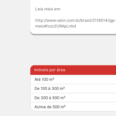
Leia mais em:
http://www.valor.com.br/brasil/3118514/ig
maio#ixzz2U9ApLnbd
Imóveis por área
Até 100 m²
De 100 à 300 m²
De 300 à 500 m²
Acima de 500 m²